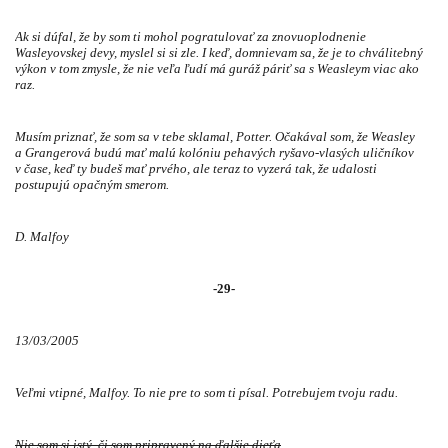
Ak si dúfal, že by som ti mohol pogratulovať za znovuoplodnenie
Wasleyovskej devy, myslel si si zle. I keď, domnievam sa, že je to chválitebný
výkon v tom zmysle, že nie veľa ľudí má guráž páriť sa s Weasleym viac ako
raz.
Musím priznať, že som sa v tebe sklamal, Potter. Očakával som, že Weasley
a Grangerová budú mať malú kolóniu pehavých ryšavo-vlasých uličníkov
v čase, keď ty budeš mať prvého, ale teraz to vyzerá tak, že udalosti
postupujú opačným smerom.
D. Malfoy
-29-
13/03/2005
Veľmi vtipné, Malfoy. To nie pre to som ti písal. Potrebujem tvoju radu.
Nie som si istý, či som pripravený na ďalšie dieťa
.