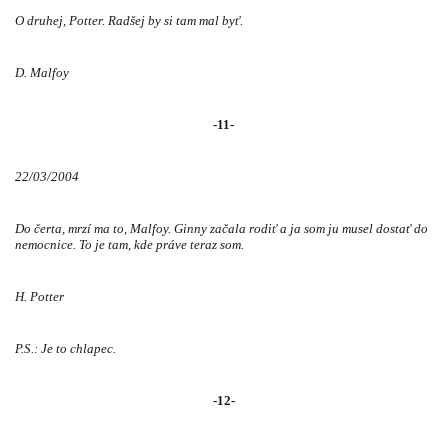
O druhej, Potter. Radšej by si tam mal byť.
D. Malfoy
-11-
22/03/2004
Do čerta, mrzí ma to, Malfoy. Ginny začala rodiť a ja som ju musel dostať do
nemocnice. To je tam, kde práve teraz som.
H. Potter
P.S.: Je to chlapec.
-12-