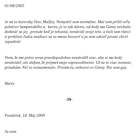
01/08/2005
Je mi to kurevsky ľúto, Malfoy. Nemyslel som normálne. Mal som príliš veľa
pohárov šampanského a.. kurva, je to tak dávno, od kedy ma Ginny nechala
dotknúť sa jej , pretože keď je tehotná, nenávidí svoje telo, a boli tam všetci
tí prekliati ľudia snažiaci sa so mnou hovoriť a ja som odtiaľ proste chcel
vypadnúť.
Viem, že ma práve teraz pravdepodobne nenávidíš viac, ako si ma kedy
nenávidel, ale dúfam, že prijmeš moje ospravedlnenie. Už sa to viac nestane,
prisahám. Nič to neznamenalo. Prosím ťa, nehovor to Ginny. Nie som gay.
Harry
-39-
Pondelok, 18. Máj 2009
Ja som.