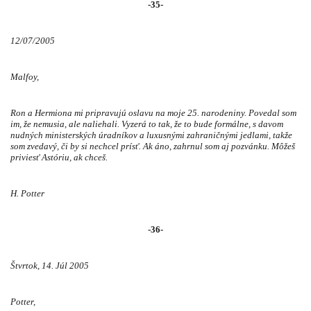
-35-
12/07/2005
Malfoy,
Ron a Hermiona mi pripravujú oslavu na moje 25. narodeniny. Povedal som
im, že nemusia, ale naliehali. Vyzerá to tak, že to bude formálne, s davom
nudných ministerských úradníkov a luxusnými zahraničnými jedlami, takže
som zvedavý, či by si nechcel prísť. Ak áno, zahrnul som aj pozvánku. Môžeš
priviesť Astóriu, ak chceš.
H. Potter
-36-
Štvrtok, 14. Júl 2005
Potter,