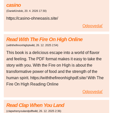
casino
(
DanielUndob
,
20. 4. 2026
17:30
)
https://casino-ohneoasis.site/
Odpovedať
Read With The Fire On High Online
(
withthefireonhighptwild
,
26. 12. 2025
2:54
)
This book is a delicious escape into a world of flavor
and feeling. The PDF format makes it easy to take the
story with you. With the Fire on High is about the
transformative power of food and the strength of the
human spirit. https://withthefireonhighpdf.site/ With The
Fire On High Reading Online
Odpovedať
Read Clap When You Land
(
clapwhenyoulandpdftwild
,
26. 12. 2025
2:36
)