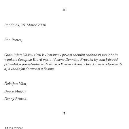
-6-
Pondelok, 15. Marec 2004
Pán Potter,
Gratulujem Vášmu tímu k víťazstvu v prvom ročníku osobností metlobalu
v ankete časopisu Ktorú metlu. V mene Denného Proroka by som Vás rád
požiadal o poskytnutie rozhovoru o Vašom výkone v hre. Prosím odpovedzte
aj s vhodným dátumom a časom.
Ďakujem Vám,
Draco Malfoy
Denný Prorok
-7-
17/03/2004