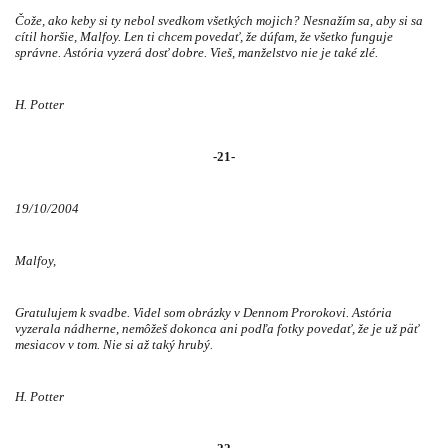
Čože, ako keby si ty nebol svedkom všetkých mojich? Nesnažím sa, aby si sa
cítil horšie, Malfoy. Len ti chcem povedať, že dúfam, že všetko funguje
správne. Astória vyzerá dosť dobre. Vieš, manželstvo nie je také zlé.
H. Potter
-21-
19/10/2004
Malfoy,
Gratulujem k svadbe. Videl som obrázky v Dennom Prorokovi. Astória
vyzerala nádherne, nemôžeš dokonca ani podľa fotky povedať, že je už päť
mesiacov v tom. Nie si až taký hrubý.
H. Potter