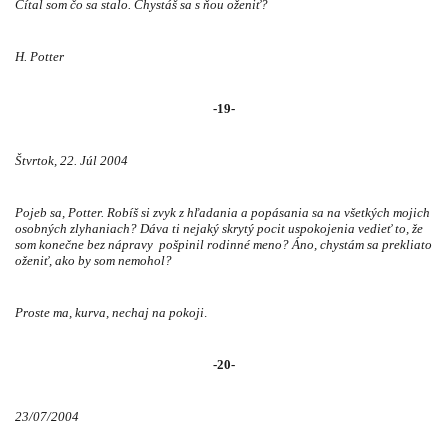
Čítal som čo sa stalo. Chystáš sa s ňou oženiť?
H. Potter
-19-
Štvrtok, 22. Júl 2004
Pojeb sa, Potter. Robíš si zvyk z hľadania a popásania sa na všetkých mojich
osobných zlyhaniach? Dáva ti nejaký skrytý pocit uspokojenia vedieť to, že
som konečne bez nápravy
pošpinil rodinné meno? Áno, chystám sa prekliato
oženiť, ako by som nemohol?
Proste ma, kurva, nechaj na pokoji
.
-20-
23/07/2004