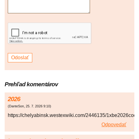
Prehľad komentárov
2026
(
DanteSon
,
25. 7. 2026
9:10
)
https://chelyabinsk.westexwiki.com/2446135/1xbe2026cod
Odpovedať