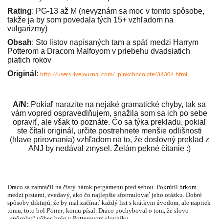
Rating
: PG-13 až M (nevyznám sa moc v tomto spôsobe,
takže ja by som povedala tých 15+ vzhľadom na
vulgarizmy)
Obsah
: Sto listov napísaných tam a späť medzi Harrym
Potterom a Dracom Malfoyom v priebehu dvadsiatich
piatich rokov
Originál
:
http://users.livejournal.com/_pinkchocolate/38304.html
A/N:
Pokiaľ narazíte na nejaké gramatické chyby, tak sa
vám vopred ospravedlňujem, snažila som sa ich po sebe
opraviť, ale však to poznáte. Čo sa týka prekladu, pokiaľ
ste čítali originál, určite postrehnete menšie odlišnosti
(hlave prirovnania) vzhľadom na to, že doslovný preklad z
ANJ by nedával zmysel. Želám pekné čítanie :)
Draco sa zamračil na čistý hárok pergamenu pred
sebou
. Pokrútil
brkom
medzi prstami, zvedavý, ako čo najlepšie sformulovať jeho otázku. Dobré
spôsoby diktujú, že by mal začínať každý list s krátkym úvodom, ale napriek
tomu, toto bol
Potter
, komu písal. Draco pochyboval o tom, že slovo
„spôsoby“ vôbec bolo v Potterovom slovníku.