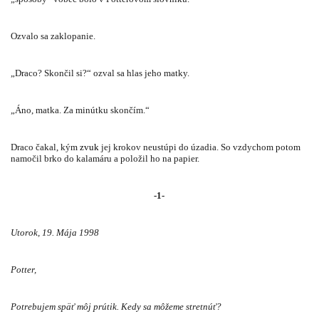
Ozvalo sa zaklopanie.
„Draco? Skončil si?“ ozval sa hlas jeho matky.
„Áno, matka. Za minútku skončím.“
Draco čakal, kým
zvuk
jej krokov neustúpi do úzadia. So vzdychom potom
namočil brko do kalamáru a položil ho na papier.
-1-
Utorok, 19. Mája 1998
Potter,
Potrebujem späť môj prútik. Kedy sa môžeme stretnúť?