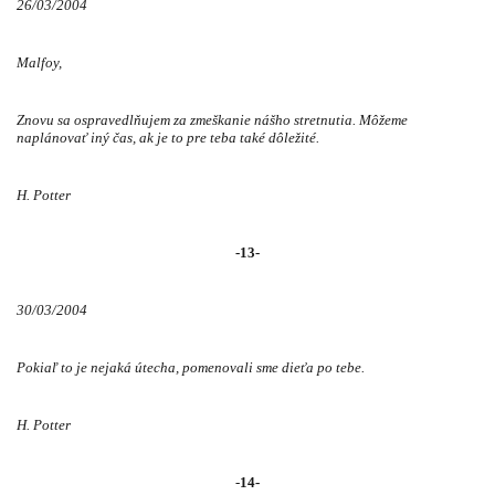
26/03/2004
Malfoy,
Znovu sa ospravedlňujem za zmeškanie nášho stretnutia. Môžeme
naplánovať iný čas, ak je to pre teba také dôležité.
H. Potter
-13-
30/03/2004
Pokiaľ to je nejaká útecha, pomenovali sme dieťa po tebe.
H. Potter
-
14-