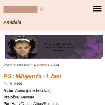
Amidala
Úvod
»
PS: Milujem ťa
»
P.S.: Milujem ťa - 1. časť
P.S.: Milujem ťa - 1. časť
31. 8. 2009
Autor
: Annie (pinkchocolate)
Preložila
: Amidala
Pár
: Harry/Draco, Albus/Scorpius