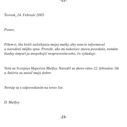
-22-
Štvrtok, 24. Február 2005
Potter,
Píšem ti, iba kvôli naliehaniu mojej matky, aby som ťa informoval
o narodení môjho syna. Pretože, ako mi nakoniec znovu povedala, nemám
žiadny úmysel ju znepokojiť nespravením toho, čo vyžaduje.
Volá sa Scorpius Hyperion Malfoy. Narodil sa skoro ráno 22. februára. On
a Astória sa zatiaľ majú dobre.
Netráp sa s odpovedaním na tento list.
D. Malfoy
-23-