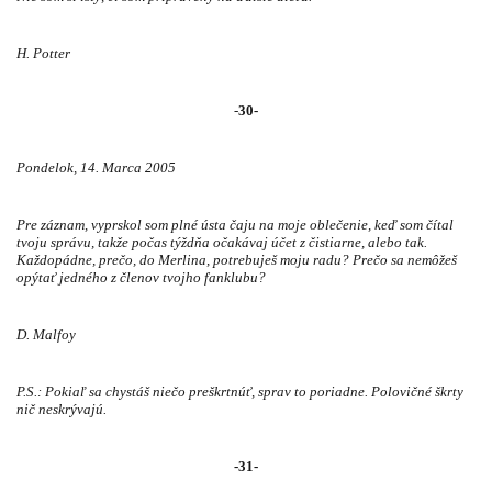
H. Potter
-
30-
Pondelok, 14. Marca 2005
Pre záznam, vyprskol som plné ústa čaju na moje oblečenie, keď som čítal
tvoju správu, takže počas týždňa očakávaj účet z čistiarne, alebo tak.
Každopádne, prečo, do Merlina, potrebuješ moju radu? Prečo sa nemôžeš
opýtať jedného z členov tvojho fanklubu?
D. Malfoy
P.S.: Pokiaľ sa chystáš niečo preškrtnúť, sprav to poriadne. Polovičné škrty
nič neskrývajú.
-31-