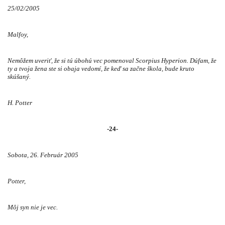
25/02/2005
Malfoy,
Nemôžem uveriť, že si tú úbohú vec pomenoval Scorpius Hyperion. Dúfam, že
ty a tvoja žena ste si obaja vedomí, že keď sa začne škola, bude kruto
skúšaný.
H. Potter
-24-
Sobota, 26. Február 2005
Potter,
Môj syn nie je vec.