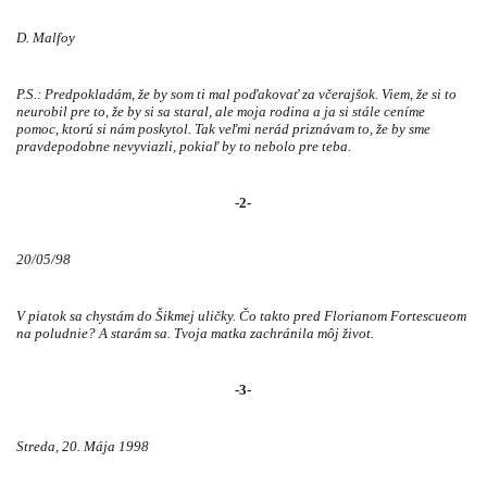
D. Malfoy
P.S.: Predpokladám, že by som ti mal poďakovať za včerajšok. Viem, že si to
neurobil pre to, že by si sa staral, ale moja rodina a ja si stále ceníme
pomoc, ktorú si nám poskytol. Tak veľmi nerád priznávam to, že by sme
pravdepodobne nevyviazli, pokiaľ by to nebolo pre teba.
-2-
20/05/98
V piatok sa chystám do Šikmej uličky. Čo takto pred Florianom Fortescueom
na poludnie? A starám sa. Tvoja matka zachránila môj život.
-3-
Streda, 20. Mája 1998