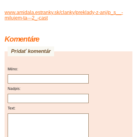
www.amidala.estranky.sk/clanky/preklady-z-anj/p_s__-
milujem-ta---2_-cast
Komentáre
Pridať komentár
Méno:
Nadpis:
Text: