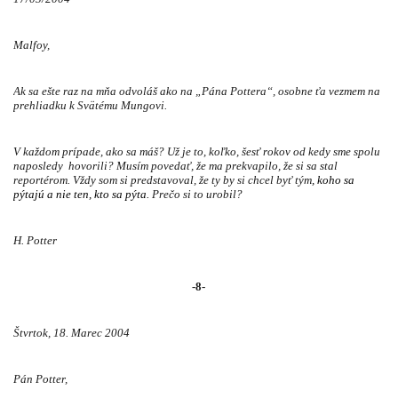
Malfoy,
Ak sa ešte raz na mňa odvoláš ako na „Pána Pottera“, osobne ťa vezmem na
prehliadku k Svätému Mungovi.
V každom prípade, ako sa máš? Už je to, koľko, šesť rokov od kedy sme spolu
naposledy
hovorili? Musím povedať, že ma prekvapilo, že si sa stal
reportérom. Vždy som si predstavoval, že ty by si chcel byť tým
, koho sa
pýtajú a nie ten, kto sa pýta.
Prečo si to urobil?
H. Potter
-8-
Štvrtok, 18. Marec 2004
Pán Potter,