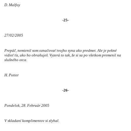
D. Malfoy
-25-
27/02/2005
Prepáč, nemienil som označovať tvojho syna ako predmet. Ale je pekné
vidieť ťa, ako ho obraňuješ. Vyzerá to tak, že si sa po všetkom premenil na
slušného otca.
H. Potter
-26-
Pondelok, 28. Február 2005
V skladaní komplimentov si zlyhal.