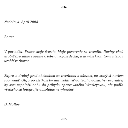
-16-
Nedeľa, 4. Apríl 2004
Potter,
V poriadku. Proste moje šťastie. Moje poverenie sa zmenilo. Noviny chcú
urobiť špeciálne vydanie o tebe a tvojom decku, a ja mám kvôli tomu s tebou
urobiť rozhovor.
Zajtra o druhej pred obchodom so zmrzlinou s názvom, na ktorý si neviem
spomenúť. Oh, a po všetkom by sme mohli ísť do tvojho domu. Ver mi, radšej
by som nepoložil nohu do príbytku spravovaného Weasleyovou, ale podľa
všetkého sú fotografie absolútne nevyhnutné.
D. Malfoy
-17-