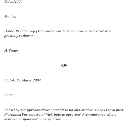
19/03/2004
Malfoy,
Dobre. Príď do mojej kancelárie v nedeľu po obede a môžeš mať svoj
prekliaty rozhovor.
H. Potter
-10-
Piatok, 19. Marec 2004
Potter,
Radšej by som uprednostňoval nerobiť to na Ministerstve. Čo tak znovu pred
Florianom Fortescuesom? Vieš, bolo to opravené. Premenované tiež, ale
nemôžem si spomenúť na nový názov.