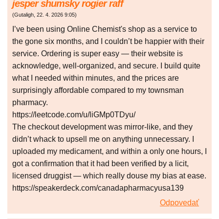
jesper shumsky rogier raff
(
Gutaligh
,
22. 4. 2026
9:05
)
I’ve been using Online Chemist's shop as a service to
the gone six months, and I couldn’t be happier with their
service. Ordering is super easy — their website is
acknowledge, well-organized, and secure. I build quite
what I needed within minutes, and the prices are
surprisingly affordable compared to my townsman
pharmacy.
https://leetcode.com/u/liGMp0TDyu/
The checkout development was mirror-like, and they
didn’t whack to upsell me on anything unnecessary. I
uploaded my medicament, and within a only one hours, I
got a confirmation that it had been verified by a licit,
licensed druggist — which really douse my bias at ease.
https://speakerdeck.com/canadapharmacyusa139
Odpovedať