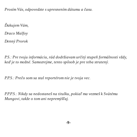
Prosím Vás, odpovedzte s upresnením dátumu a času.
Ďakujem Vám,
Draco Malfoy
Denný Prorok
P.S.: Pre tvoju informáciu, rád dodržiavam určitý stupeň formálnosti vždy,
keď je to možné. Samozrejme, tento spôsob je pre teba stratený.
P.P.S.: Prečo som sa stal reportérom nie je tvoja vec.
P.P.P.S.: Nikdy sa nedostaneš na titulku, pokiaľ ma vezmeš k Svätému
Mungovi, takže o tom ani nepremýšľaj.
-9-