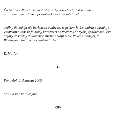
Čo ťa priviedlo k tomu myslieť si, že by som chcel prísť na tvoju
narodeninovú oslavu a pridať sa k tvojím priateľom?
Jediný dôvod, prečo beriem do úvahy to, že prídem je, že Astória pokračuje
v skučaní o tom, že ju nikdy nevezmem na večierok do vyššej spoločnosti. Pre
nejaký absurdný dôvod chce stretnúť tvoju ženu. Povedal som jej, že
Weasleyová bude odpočívať na lôžku.
D. Malfoy
-37-
Pondelok, 1. Augusta 2005
Minulá noc bola chyba.
-38-